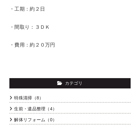
・工期：約２日
・間取り：３ＤＫ
・費用：約２０万円
カテゴリ
特殊清掃（8）
生前・遺品整理（4）
解体リフォーム（0）